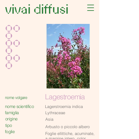
vivai diffusi
oo
o
oo
o
oo
o
Lagestroemia
nome volgare
nome scientifico
Lagerstroemia indica
famiglia
Lythraceae
origine
Asia
tipo
Arbusto o piccolo albero
foglie
Foglie ellittiche, acuminate,
a margine intero, color