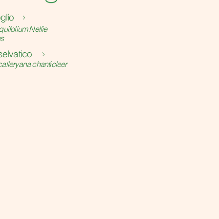
glio
quifolium Nellie
ns
selvatico
calleryana chanticleer