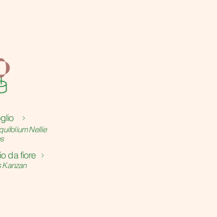
glio
quifolium Nellie
ns
io da fiore
s Kanzan