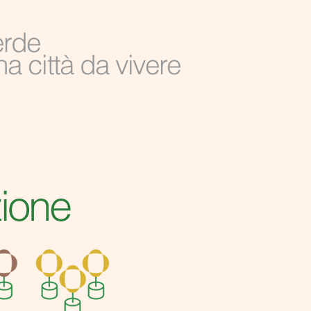
erde
na città da vivere
zione