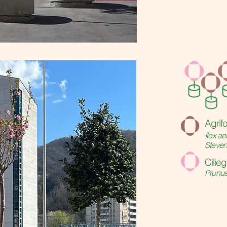
o
Agrifo
Ilex ae
Steve
o
Cilieg
Prunu