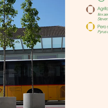
o
Agrifo
Ilex ae
Steve
o
Pero 
Pyrus 