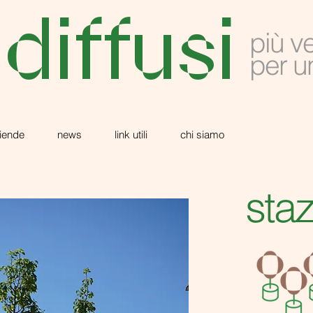
 diffusi
più v
per u
iende
news
link utili
chi siamo
sta