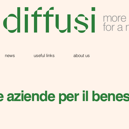
 diffusi
more 
for a
news
useful links
about us
 aziende per il beness