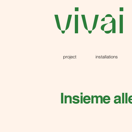
vivai
project
installations
Insieme alle