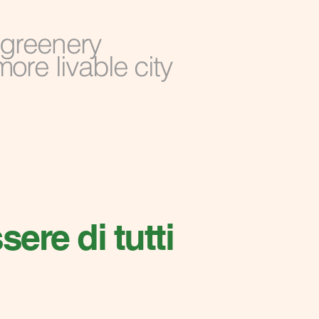
greenery
 more
livable city
ere di tutti