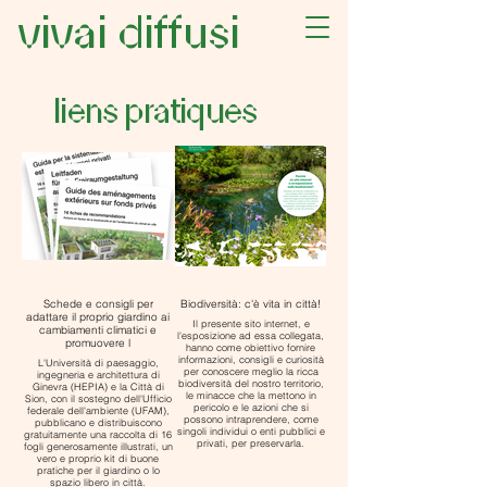
vivai diffusi
liens pratiques
Schede e consigli per
Biodiversità: c'è vita in città!
adattare il proprio giardino ai
Il presente sito internet, e
cambiamenti climatici e
l'esposizione ad essa collegata,
promuovere l
hanno come obiettivo fornire
informazioni, consigli e curiosità
L'Università di paesaggio,
per conoscere meglio la ricca
ingegneria e architettura di
biodiversità del nostro territorio,
Ginevra (HEPIA) e la Città di
le minacce che la mettono in
Sion, con il sostegno dell'Ufficio
pericolo e le azioni che si
federale dell'ambiente (UFAM),
possono intraprendere, come
pubblicano e distribuiscono
singoli individui o enti pubblici e
gratuitamente una raccolta di 16
privati, per preservarla.
fogli generosamente illustrati, un
vero e proprio kit di buone
pratiche per il giardino o lo
spazio libero in città.