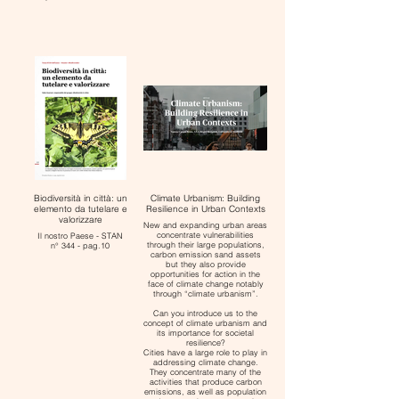
Biodiversità in città: un
Climate Urbanism: Building
elemento da tutelare e
Resilience in Urban Contexts
valorizzare
New and expanding urban areas
concentrate vulnerabilities
Il nostro Paese - STAN
through their large populations,
n° 344 - pag.10
carbon emission sand assets
but they also provide
opportunities for action in the
face of climate change notably
through “climate urbanism”.
Can you introduce us to the
concept of climate urbanism and
its importance for societal
resilience?
Cities have a large role to play in
addressing climate change.
They concentrate many of the
activities that produce carbon
emissions, as well as population