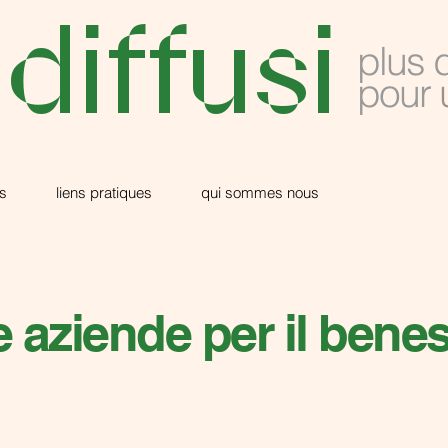
 diffusi
plus 
pour
s
liens pratiques
qui sommes nous
 aziende per il beness