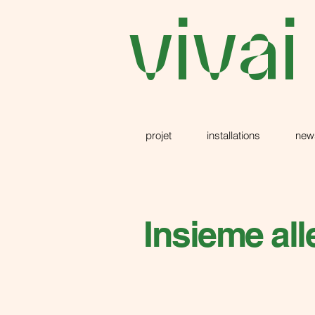
vivai
projet
installations
new
Insieme alle