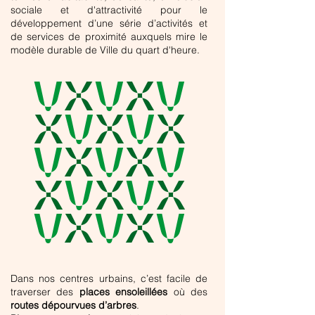
sociale et d'attractivité pour le
développement d’une série d’activités et
de services de proximité auxquels mire le
modèle durable de Ville du quart d'heure.
v
x
v
x
v
x
v
x
v
x
v
x
v
x
v
x
v
x
v
x
v
x
v
x
v
Dans nos centres urbains, c’est facile de
traverser des
places ensoleillées
où des
routes dépourvues d’arbres
.