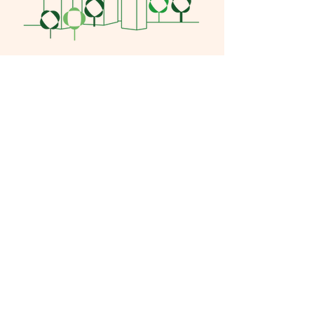
VIVAI DIFFUSI se prête donc à être promu
par différents groupes qui ont à cœur
l’amélioration de la qualité de vie pour tous.
À partir des administrations, aux
associations, aux groupes de quartier, aux
ordres professionnels. Ainsi, à partir de
l’échelle communale, il peut s’étendre à
l’échelle régionale, à l’échelle cantonale
jusqu’à atteindre d’autres cantons.