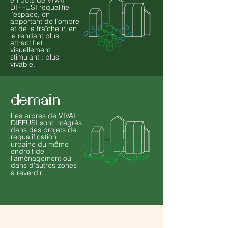
en pots de VIVAI
DIFFUSI requalifie
l’espace, en
apportant de l’ombre
et de la fraîcheur, en
le rendant plus
attractif et
visuellement
stimulant : plus
vivable.
demain
Les arbres de VIVAI
DIFFUSI sont intégrés
dans des projets de
requalification
urbaine du même
endroit de
l’aménagement où
dans d'autres zones
à reverdir.