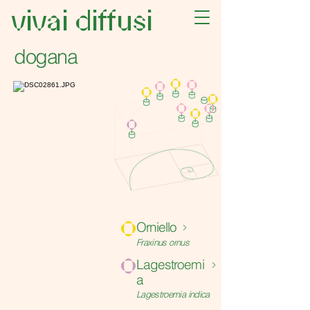
vivai diffusi
dogana
o
Orniello
Fraxinus ornus
o
Lagestroemi
a
Lagestroemia indica