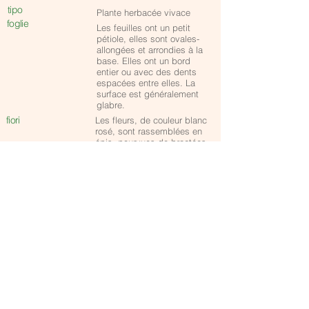
tipo
Plante herbacée vivace
foglie
Les feuilles ont un petit
pétiole, elles sont ovales-
allongées et arrondies à la
base. Elles ont un bord
entier ou avec des dents
espacées entre elles. La
surface est généralement
glabre.
fiori
Les fleurs, de couleur blanc
rosé, sont rassemblées en
épis, pourvues de bractées
concaves et sont
hermaphrodites, pollinisées
principalement par des
insectes entomophiles tels
que les abeilles et les
papillons.
frutti
Les inflorescences sont des
épis pédonculés de forme
ovale.
altezza
Jusq'à 50 cm