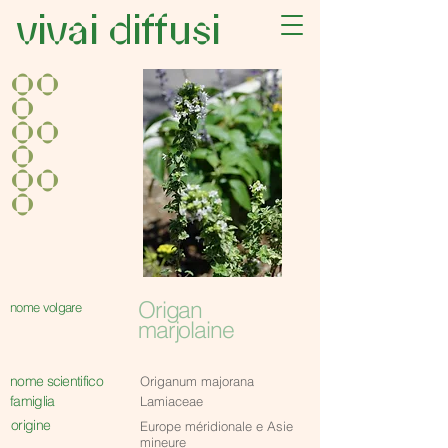
vivai diffusi
oo
o
oo
o
oo
o
Origan
nome volgare
marjolaine
nome scientifico
Origanum majorana
famiglia
Lamiaceae
origine
Europe méridionale e Asie
mineure