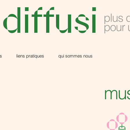
 diffusi
plus 
pour
s
liens pratiques
qui sommes nous
mus