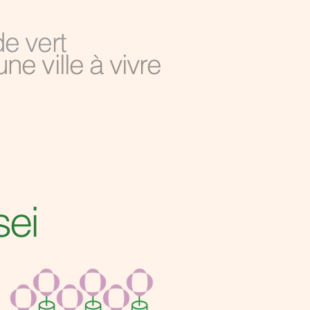
de vert
une ville à vivre
ei