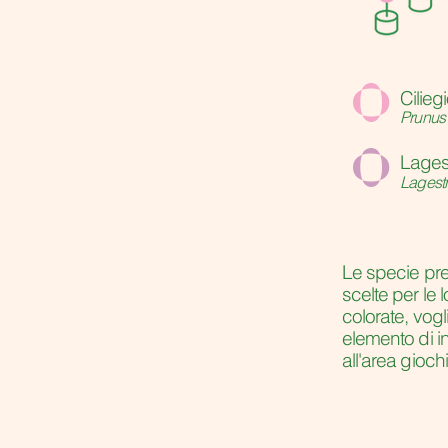
o
Cilieg
Prunus
o
Lages
Lagestr
Le specie pre
scelte per le l
colorate, vogl
elemento di i
all'area gioch