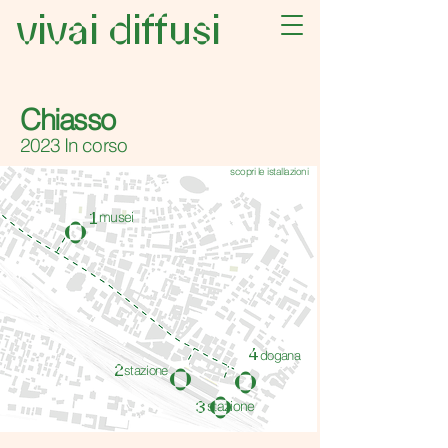
vivai diffusi
Chiasso
2023 In corso
scopri le istallazioni
musei
1
o
4
dogana
o
o
2
stazione
o
stazione
3