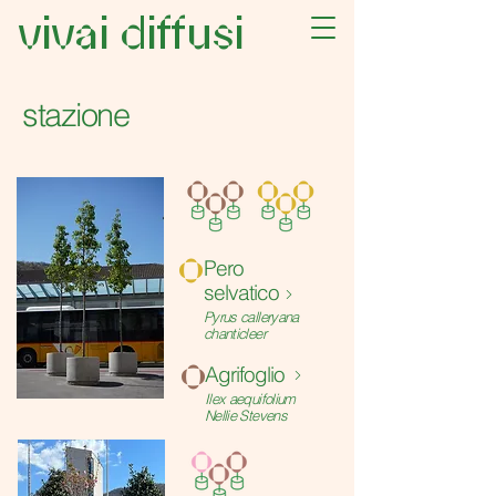
vivai diffusi
stazione
o
Pero
selvatico
Pyrus calleryana
chanticleer
o
Agrifoglio
Ilex aequifolium
Nellie Stevens