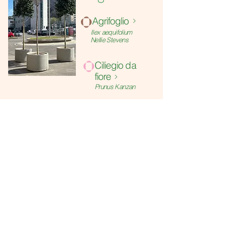
o
Agrifoglio
Ilex aequifolium
Nellie Stevens
o
Ciliegio da
fiore
Prunus Kanzan
VIVAI DIFFUSI in stazione a Chiasso si
articola in due istallazioni differenti,
collocate agli accessi della via della
stazione, completamente priva di alberi o
verde.
installazione
prossima
precedente
installazione
© 2024 by Felicia Lamanuzzi Architetto